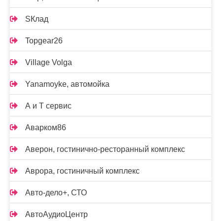
SКлад
Topgear26
Village Volga
Yanamoyke, автомойка
А и Т сервис
Аварком86
Аверон, гостинично-ресторанный комплекс
Аврора, гостиничный комплекс
Авто-дело+, СТО
АвтоАудиоЦентр