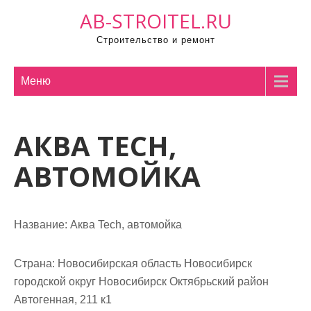
П
AB-STROITEL.RU
р
Строительство и ремонт
о
м
о
Меню
т
а
АКВА TECH,
т
ь
АВТОМОЙКА
к
с
о
Название:
Аква Tech, автомойка
д
е
р
Страна:
Новосибирская область Новосибирск
ж
городской округ Новосибирск Октябрьский район
и
Автогенная, 211 к1