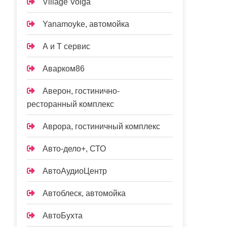
Village Volga
Yanamoyke, автомойка
А и Т сервис
Аварком86
Аверон, гостинично-
ресторанный комплекс
Аврора, гостиничный комплекс
Авто-дело+, СТО
АвтоАудиоЦентр
Автоблеск, автомойка
АвтоБухта