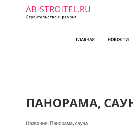
П
AB-STROITEL.RU
р
Строительство и ремонт
о
м
о
ГЛАВНАЯ
НОВОСТИ
т
а
т
ь
к
с
о
д
ПАНОРАМА, САУ
е
р
ж
Название:
Панорама, сауна
и