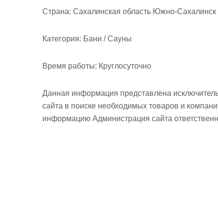
м
Страна:
Сахалинская область Южно-Сахалинск г
о
м
Категория:
Бани / Сауны
у
Время работы:
Круглосуточно
Данная информация представлена исключитель
сайта в поиске необходимых товаров и компан
информацию Администрация сайта ответственно