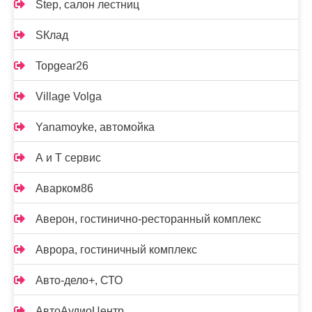
Step, салон лестниц
SКлад
Topgear26
Village Volga
Yanamoyke, автомойка
А и Т сервис
Аварком86
Аверон, гостинично-ресторанный комплекс
Аврора, гостиничный комплекс
Авто-дело+, СТО
АвтоАудиоЦентр