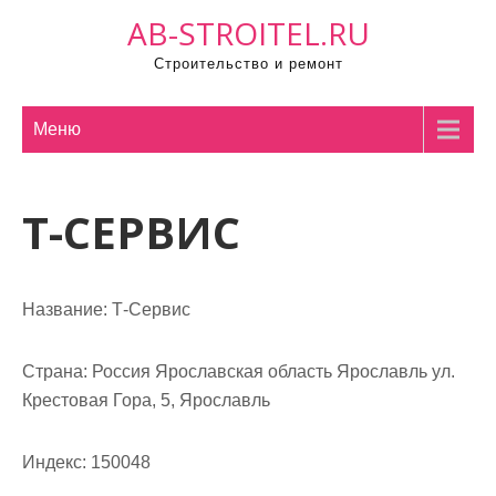
П
AB-STROITEL.RU
р
Строительство и ремонт
о
м
о
Меню
т
а
Т-СЕРВИС
т
ь
к
с
Название:
Т-Сервис
о
д
Страна:
Россия Ярославская область Ярославль ул.
е
Крестовая Гора, 5, Ярославль
р
ж
Индекс:
150048
и