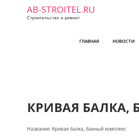
П
AB-STROITEL.RU
р
Строительство и ремонт
о
м
о
ГЛАВНАЯ
НОВОСТИ
т
а
т
ь
к
с
о
д
КРИВАЯ БАЛКА,
е
р
ж
Название:
Кривая балка, банный комплекс
и