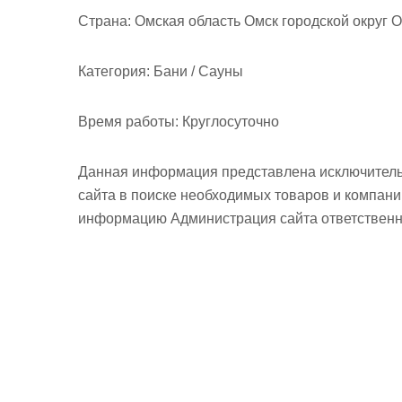
м
Страна:
Омская область Омск городской округ О
о
м
Категория:
Бани / Сауны
у
Время работы:
Круглосуточно
Данная информация представлена исключитель
сайта в поиске необходимых товаров и компан
информацию Администрация сайта ответственно