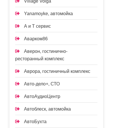
Village Volga
Yanamoyke, автомойка
А и Т сервис
Аварком86
Аверон, гостинично-
ресторанный комплекс
Аврора, гостиничный комплекс
Авто-дело+, СТО
АвтоАудиоЦентр
Автоблеск, автомойка
АвтоБухта