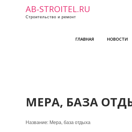
П
AB-STROITEL.RU
р
Строительство и ремонт
о
м
о
ГЛАВНАЯ
НОВОСТИ
т
а
т
ь
к
с
о
д
МЕРА, БАЗА ОТД
е
р
ж
Название:
Мера, база отдыха
и