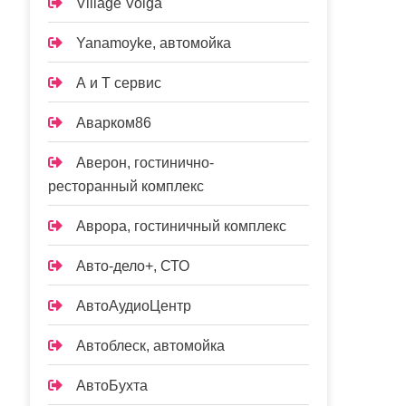
Village Volga
Yanamoyke, автомойка
А и Т сервис
Аварком86
Аверон, гостинично-
ресторанный комплекс
Аврора, гостиничный комплекс
Авто-дело+, СТО
АвтоАудиоЦентр
Автоблеск, автомойка
АвтоБухта