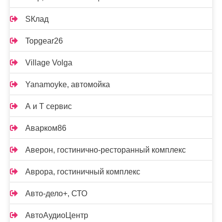
SКлад
Topgear26
Village Volga
Yanamoyke, автомойка
А и Т сервис
Аварком86
Аверон, гостинично-ресторанный комплекс
Аврора, гостиничный комплекс
Авто-дело+, СТО
АвтоАудиоЦентр