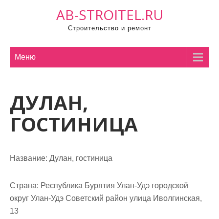
П
AB-STROITEL.RU
р
Строительство и ремонт
о
м
о
Меню
т
а
ДУЛАН,
т
ь
ГОСТИНИЦА
к
с
о
Название:
Дулан, гостиница
д
е
р
Страна:
Республика Бурятия Улан-Удэ городской
ж
округ Улан-Удэ Советский район улица Иволгинская,
и
13