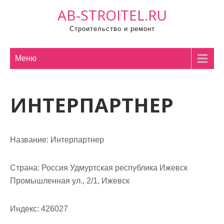
П
AB-STROITEL.RU
р
Строительство и ремонт
о
м
о
Меню
т
а
ИНТЕРПАРТНЕР
т
ь
к
с
Название:
Интерпартнер
о
д
Страна:
Россия Удмуртская республика Ижевск
е
Промышленная ул., 2/1, Ижевск
р
ж
Индекс:
426027
и