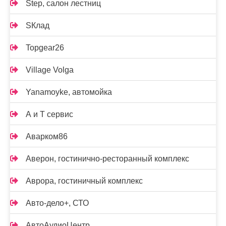
Step, салон лестниц
SКлад
Topgear26
Village Volga
Yanamoyke, автомойка
А и Т сервис
Аварком86
Аверон, гостинично-ресторанный комплекс
Аврора, гостиничный комплекс
Авто-дело+, СТО
АвтоАудиоЦентр