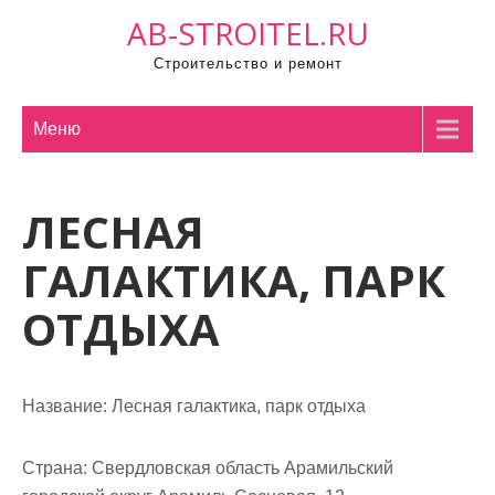
П
AB-STROITEL.RU
р
Строительство и ремонт
о
м
о
Меню
т
а
ЛЕСНАЯ
т
ь
ГАЛАКТИКА, ПАРК
к
с
ОТДЫХА
о
д
е
Название:
Лесная галактика, парк отдыха
р
ж
Страна:
Свердловская область Арамильский
и