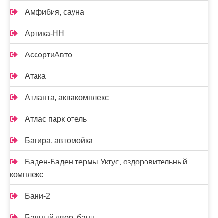
Амфибия, сауна
Артика-НН
АссортиАвто
Атака
Атланта, аквакомплекс
Атлас парк отель
Багира, автомойка
Баден-Баден термы Уктус, оздоровительный
комплекс
Бани-2
Банный двор, баня