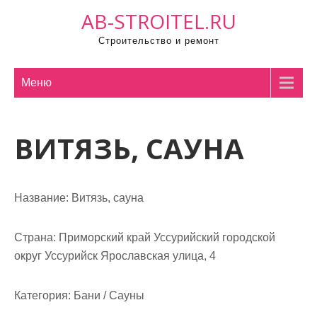
П
AB-STROITEL.RU
р
Строительство и ремонт
о
м
о
Меню
т
а
ВИТЯЗЬ, САУНА
т
ь
к
с
Название:
Витязь, сауна
о
д
Страна:
Приморский край Уссурийский городской
е
округ Уссурийск Ярославская улица, 4
р
ж
Категория:
Бани / Сауны
и