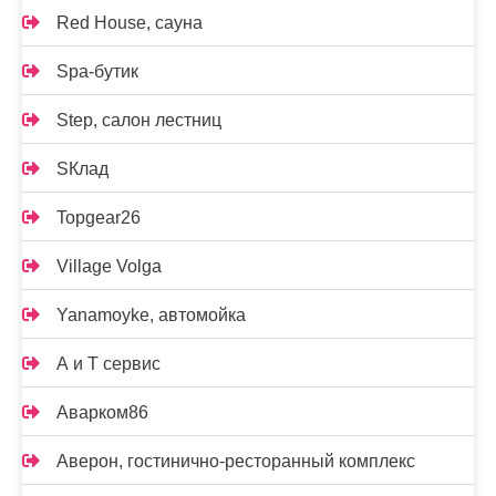
Red House, сауна
Spa-бутик
Step, салон лестниц
SКлад
Topgear26
Village Volga
Yanamoyke, автомойка
А и Т сервис
Аварком86
Аверон, гостинично-ресторанный комплекс