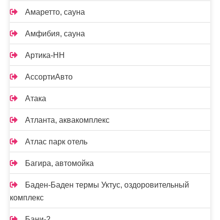
Амаретто, сауна
Амфибия, сауна
Артика-НН
АссортиАвто
Атака
Атланта, аквакомплекс
Атлас парк отель
Багира, автомойка
Баден-Баден термы Уктус, оздоровительный
комплекс
Бани-2