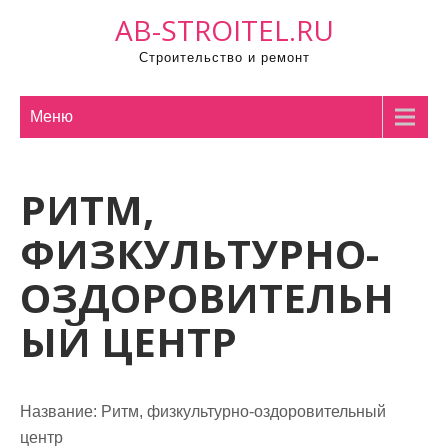
П
AB-STROITEL.RU
р
Строительство и ремонт
о
м
о
Меню
т
а
РИТМ,
т
ь
ФИЗКУЛЬТУРНО-
к
с
ОЗДОРОВИТЕЛЬН
о
ЫЙ ЦЕНТР
д
е
р
ж
Название:
Ритм, физкультурно-оздоровительный
и
центр