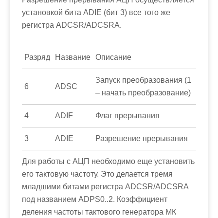
установкой бита
ADIE
(бит 3) все того же
регистра
ADCSR/ADCSRA
.
Разряд
Название
Описание
Запуск преобразования (1
6
ADSC
– начать преобразование)
4
ADIF
Флаг прерывания
3
ADIE
Разрешение прерывания
Для работы с АЦП необходимо еще установить
его тактовую частоту. Это делается тремя
младшими битами регистра
ADCSR/ADCSRA
под названием
ADPS0..2.
Коэффициент
деления частоты тактового генератора МК