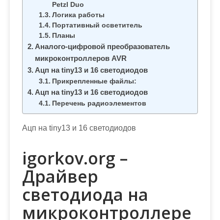
м
Petzl Duo
Логика работы
о
Портативный осветитель
м
Планы
у
Аналого-цифровой преобразователь
микроконтроллеров AVR
Ацп на tiny13 и 16 светодиодов
Прикрепленные файлы:
Ацп на tiny13 и 16 светодиодов
Перечень радиоэлементов
Ацп на tiny13 и 16 светодиодов
igorkov.org –
Драйвер
светодиода на
микроконтроллере