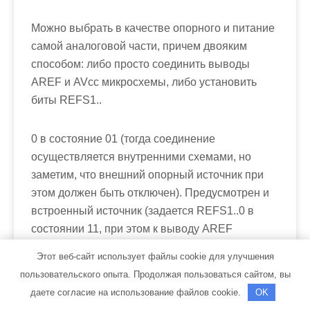
Можно выбрать в качестве опорного и питание
самой аналоговой части, причем двояким
способом: либо просто соединить выводы
AREF
и
AVcc
микросхемы, либо установить
биты
REFS1..
0
в состояние 01 (тогда соединение
осуществляется внутренними схемами, но
заметим, что внешний опорный источник при
этом должен быть отключен). Предусмотрен и
встроенный источник (задается
REFS1..0
в
состоянии 11, при этом к выводу
AREF
рекомендуется подключать фильтрующий
Этот веб-сайт использует файлы cookie для улучшения
конденсатор), имеющий номинальное
пользовательского опыта. Продолжая пользоваться сайтом, вы
напряжение 2,56В с большим разбросом от 2,4
даете согласие на использование файлов cookie.
OK
до 2,7 В.