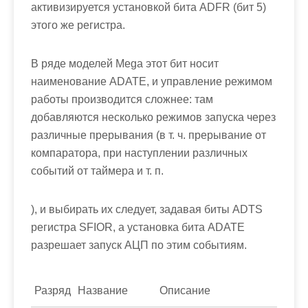
активизируется установкой бита
ADFR
(бит 5)
этого же регистра.
В ряде моделей Mega этот бит носит
наименование
ADATE
, и управление режимом
работы производится сложнее: там
добавляются несколько режимов запуска через
различные прерывания (в т. ч. прерывание от
компаратора, при наступлении различных
событий от таймера и т. п.
), и выбирать их следует, задавая биты
ADTS
регистра
SFIOR
, а установка бита
ADATE
разрешает запуск АЦП по этим событиям.
Разряд
Название
Описание