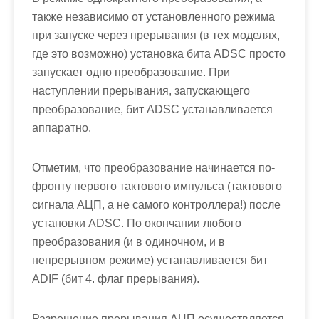
также независимо от установленного режима
при запуске через прерывания (в тех моделях,
где это возможно) установка бита
ADSС
просто
запускает одно преобразование. При
наступлении прерывания, запускающего
преобразование, бит
ADSС
устанавливается
аппаратно.
Отметим, что преобразование начинается по-
фронту первого тактового импульса (тактового
сигнала АЦП, а не самого контроллера!) после
установки
ADSС
. По окончании любого
преобразования (и в одиночном, и в
непрерывном режиме) устанавливается бит
ADIF
(бит 4. флаг прерывания).
Разрешение прерывания АЦП осуществляется