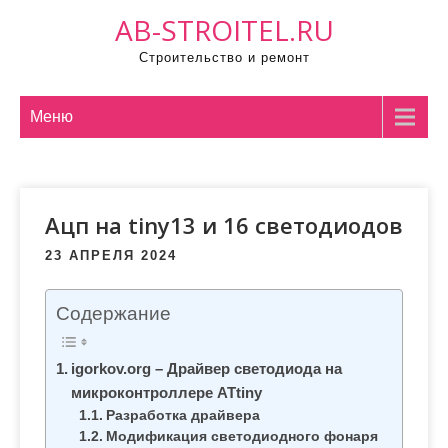
П
AB-STROITEL.RU
р
Строительство и ремонт
о
м
о
Меню
т
а
т
Ацп на tiny13 и 16 светодиодов
ь
к
23 АПРЕЛЯ 2024
с
о
Содержание
д
е
igorkov.org – Драйвер светодиода на
р
микроконтроллере ATtiny
ж
Разработка драйвера
и
Модификация светодиодного фонаря