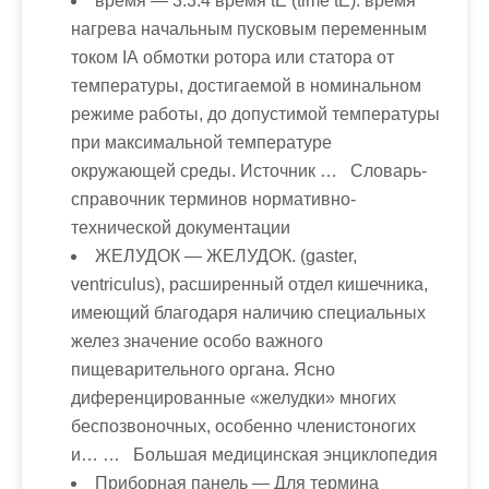
время
— 3.3.4 время tE (time tE): время
нагрева начальным пусковым переменным
током IА обмотки ротора или статора от
температуры, достигаемой в номинальном
режиме работы, до допустимой температуры
при максимальной температуре
окружающей среды. Источник … Словарь-
справочник терминов нормативно-
технической документации
ЖЕЛУДОК
— ЖЕЛУДОК. (gaster,
ventriculus), расширенный отдел кишечника,
имеющий благодаря наличию специальных
желез значение особо важного
пищеварительного органа. Ясно
диференцированные «желудки» многих
беспозвоночных, особенно членистоногих
и… … Большая медицинская энциклопедия
Приборная панель
— Для термина