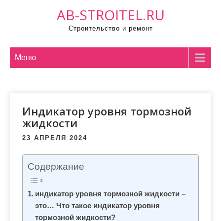
П
AB-STROITEL.RU
р
Строительство и ремонт
о
м
о
Меню
т
а
т
Индикатор уровня тормозной
ь
жидкости
к
с
23 АПРЕЛЯ 2024
о
д
Содержание
е
р
индикатор уровня тормозной жидкости –
ж
это… Что такое индикатор уровня
и
тормозной жидкости?