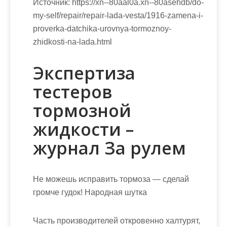
Источник:
https://xn--80aal0a.xn--80asehdb/do-
my-self/repair/repair-lada-vesta/1916-zamena-i-
proverka-datchika-urovnya-tormoznoy-
zhidkosti-na-lada.html
Экспертиза
тестеров
тормозной
жидкости –
журнал За рулем
Не можешь исправить тормоза — сделай
громче гудок! Народная шутка
Часть производителей откровенно халтурят,