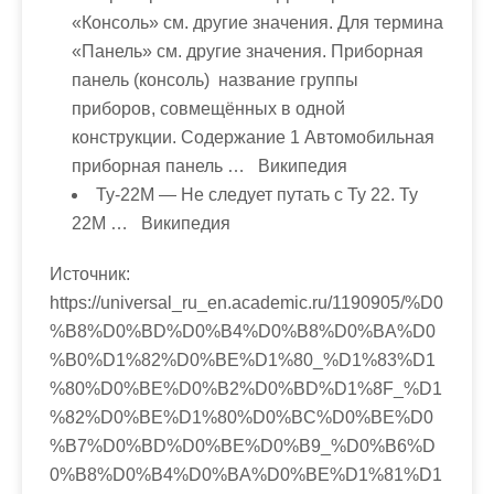
«Консоль» см. другие значения. Для термина
«Панель» см. другие значения. Приборная
панель (консоль) название группы
приборов, совмещённых в одной
конструкции. Содержание 1 Автомобильная
приборная панель … Википедия
Ту-22М
— Не следует путать с Ту 22. Ту
22М … Википедия
Источник:
https://universal_ru_en.academic.ru/1190905/%D0
%B8%D0%BD%D0%B4%D0%B8%D0%BA%D0
%B0%D1%82%D0%BE%D1%80_%D1%83%D1
%80%D0%BE%D0%B2%D0%BD%D1%8F_%D1
%82%D0%BE%D1%80%D0%BC%D0%BE%D0
%B7%D0%BD%D0%BE%D0%B9_%D0%B6%D
0%B8%D0%B4%D0%BA%D0%BE%D1%81%D1