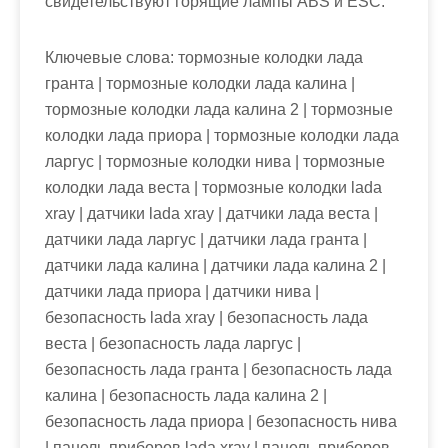
свидетельствуют горящие лампы ABS и ESC.
Ключевые слова: тормозные колодки лада
гранта | тормозные колодки лада калина |
тормозные колодки лада калина 2 | тормозные
колодки лада приора | тормозные колодки лада
ларгус | тормозные колодки нива | тормозные
колодки лада веста | тормозные колодки lada
xray | датчики lada xray | датчики лада веста |
датчики лада ларгус | датчики лада гранта |
датчики лада калина | датчики лада калина 2 |
датчики лада приора | датчики нива |
безопасность lada xray | безопасность лада
веста | безопасность лада ларгус |
безопасность лада гранта | безопасность лада
калина | безопасность лада калина 2 |
безопасность лада приора | безопасность нива
| панель приборов lada xray | панель приборов