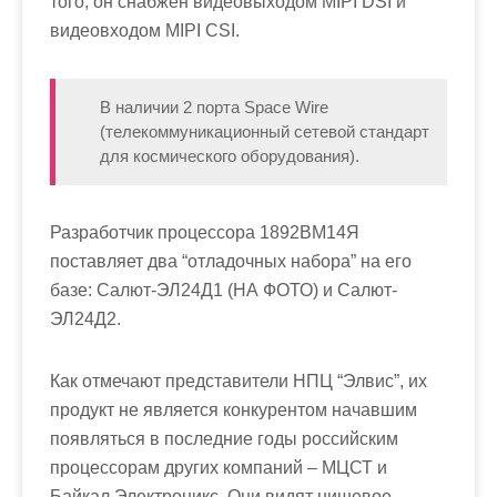
того, он снабжен видеовыходом MIPI DSI и
видеовходом MIPI CSI.
В наличии 2 порта Space Wire
(телекоммуникационный сетевой стандарт
для космического оборудования).
Разработчик процессора 1892ВМ14Я
поставляет два “отладочных набора” на его
базе: Салют-ЭЛ24Д1 (НА ФОТО) и Салют-
ЭЛ24Д2.
Как отмечают представители НПЦ “Элвис”, их
продукт не является конкурентом начавшим
появляться в последние годы российским
процессорам других компаний – МЦСТ и
Байкал Электроникс. Они видят нишевое