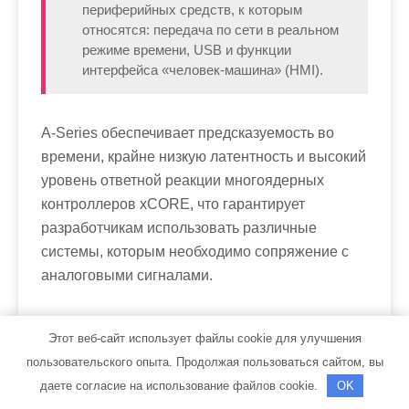
периферийных средств, к которым
относятся: передача по сети в реальном
режиме времени, USB и функции
интерфейса «человек-машина» (HMI).
A-Series обеспечивает предсказуемость во
времени, крайне низкую латентность и высокий
уровень ответной реакции многоядерных
контроллеров xCORE, что гарантирует
разработчикам использовать различные
системы, которым необходимо сопряжение с
аналоговыми сигналами.
Наряду с существующими линейками xCORE-
Этот веб-сайт использует файлы cookie для улучшения
General Purpose (L-Series) и xCORE-USB (U-
пользовательского опыта. Продолжая пользоваться сайтом, вы
Series), серия A-Series конфигурируется и
даете согласие на использование файлов cookie.
OK
программируется с помощью средства