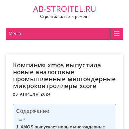
П
AB-STROITEL.RU
р
Строительство и ремонт
о
м
о
Меню
т
а
т
Компания xmos выпустила
ь
новые аналоговые
к
промышленные многоядерные
с
микроконтроллеры xcore
о
д
23 АПРЕЛЯ 2024
е
р
Содержание
ж
и
XMOS выпускает новые многоядерные