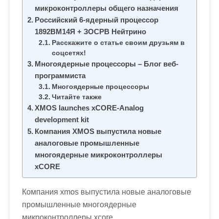
м
микроконтроллеры общего назначения
о
Российский 6-ядерный процессор
м
1892ВМ14Я + ЗОСРВ Нейтрино
у
Расскажите о статье своим друзьям в
соцсетях!
Многоядерные процессоры – Блог веб-
программиста
Многоядерные процессоры
Читайте также
XMOS launches xCORE-Analog
development kit
Компания XMOS выпустила новые
аналоговые промышленные
многоядерные микроконтроллеры
xCORE
Компания xmos выпустила новые аналоговые
промышленные многоядерные
микроконтроллеры xcore