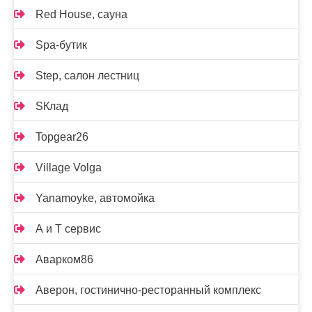
Red House, сауна
Spa-бутик
Step, салон лестниц
SКлад
Topgear26
Village Volga
Yanamoyke, автомойка
А и Т сервис
Аварком86
Аверон, гостинично-ресторанный комплекс