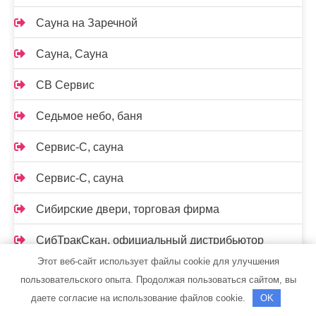
Сауна на Заречной
Сауна, Сауна
СВ Сервис
Седьмое небо, баня
Сервис-С, сауна
Сервис-С, сауна
Сибирские двери, торговая фирма
СибТракСкан, официальный дистрибьютор
DongFeng, официальный дилер Scania, Daewoo,
Этот веб-сайт использует файлы cookie для улучшения
Sitrak
пользовательского опыта. Продолжая пользоваться сайтом, вы
даете согласие на использование файлов cookie.
OK
Скат, баня