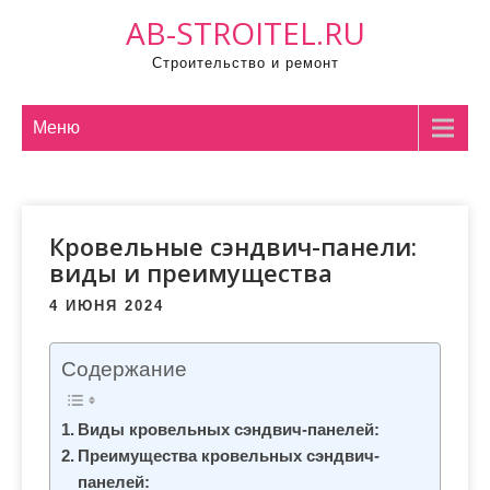
П
AB-STROITEL.RU
р
Строительство и ремонт
о
м
о
Меню
т
а
т
Кровельные сэндвич-панели:
ь
виды и преимущества
к
с
4 ИЮНЯ 2024
о
д
Содержание
е
р
Виды кровельных сэндвич-панелей:
ж
Преимущества кровельных сэндвич-
и
панелей: