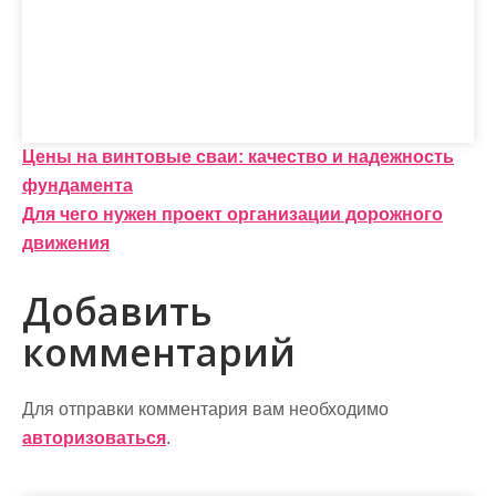
Н
Цены на винтовые сваи: качество и надежность
фундамента
а
Для чего нужен проект организации дорожного
в
движения
и
Добавить
г
комментарий
а
ц
Для отправки комментария вам необходимо
и
авторизоваться
.
я