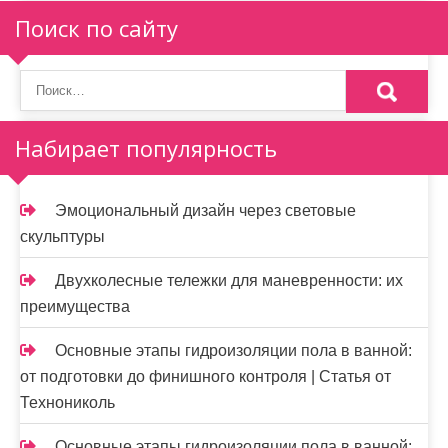
п
Поиск по сайту
о
з
а
Набирает популярность
п
и
Эмоциональный дизайн через световые
скульптуры
с
я
Двухколесные тележки для маневренности: их
преимущества
м
Основные этапы гидроизоляции пола в ванной:
от подготовки до финишного контроля | Статья от
Технониколь
Основные этапы гидроизоляции пола в ванной: