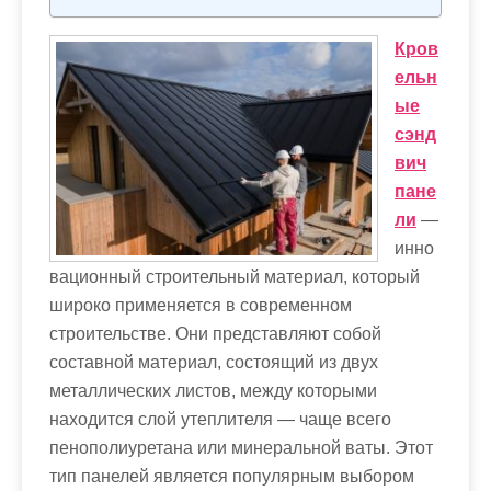
м
о
Кров
м
ельн
у
ые
сэнд
вич
пане
ли
—
инно
вационный строительный материал, который
широко применяется в современном
строительстве. Они представляют собой
составной материал, состоящий из двух
металлических листов, между которыми
находится слой утеплителя — чаще всего
пенополиуретана или минеральной ваты. Этот
тип панелей является популярным выбором