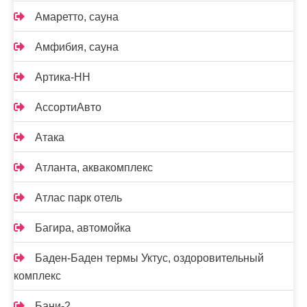
Амаретто, сауна
Амфибия, сауна
Артика-НН
АссортиАвто
Атака
Атланта, аквакомплекс
Атлас парк отель
Багира, автомойка
Баден-Баден термы Уктус, оздоровительный
комплекс
Бани-2