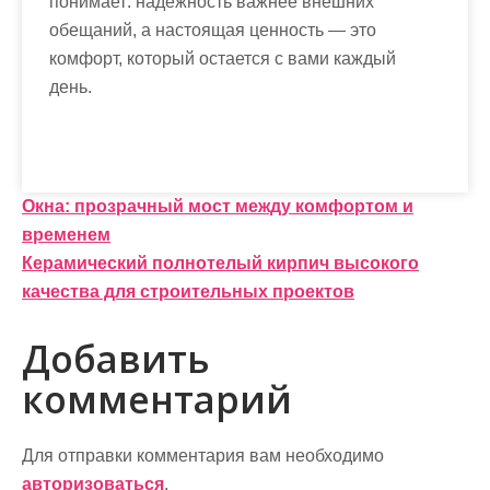
понимает: надежность важнее внешних
обещаний, а настоящая ценность — это
комфорт, который остается с вами каждый
день.
Н
Окна: прозрачный мост между комфортом и
временем
а
Керамический полнотелый кирпич высокого
в
качества для строительных проектов
и
Добавить
г
комментарий
а
ц
Для отправки комментария вам необходимо
авторизоваться
.