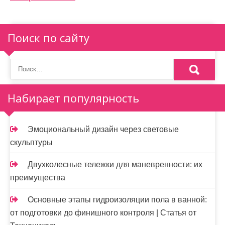
и
я
п
Поиск по сайту
о
з
а
Набирает популярность
п
и
Эмоциональный дизайн через световые
скульптуры
с
я
Двухколесные тележки для маневренности: их
преимущества
м
Основные этапы гидроизоляции пола в ванной:
от подготовки до финишного контроля | Статья от