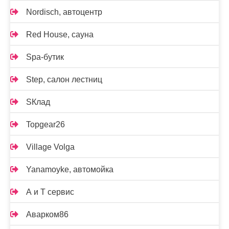
Nordisch, автоцентр
Red House, сауна
Spa-бутик
Step, салон лестниц
SКлад
Topgear26
Village Volga
Yanamoyke, автомойка
А и Т сервис
Аварком86