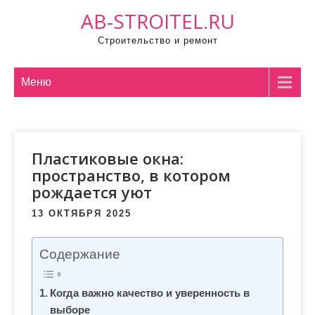
П
AB-STROITEL.RU
р
Строительство и ремонт
о
м
о
Меню
т
а
т
Пластиковые окна:
ь
пространство, в котором
к
рождается уют
с
о
13 ОКТЯБРЯ 2025
д
е
Содержание
р
ж
Когда важно качество и уверенность в
и
выборе