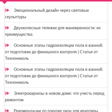
п
и
Эмоциональный дизайн через световые
скульптуры
с
я
Двухколесные тележки для маневренности: их
преимущества
м
Основные этапы гидроизоляции пола в ванной:
от подготовки до финишного контроля | Статья от
Технониколь
Основные этапы гидроизоляции пола в ванной:
от подготовки до финишного контроля | Статья от
Технониколь
Электрокарнизы в новом доме: что учесть перед
ремонтом
Рекомендации по покупке окон для квартиры,