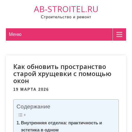
П
AB-STROITEL.RU
р
Строительство и ремонт
о
м
о
Меню
т
а
т
Как обновить пространство
ь
старой хрущевки с помощью
к
окон
с
о
19 МАРТА 2026
д
е
Содержание
р
ж
Внутренняя отделка: практичность и
и
эстетика в одном