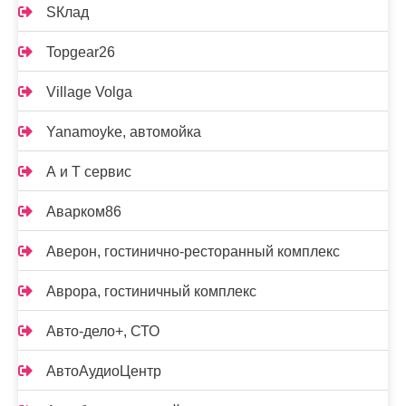
SКлад
Topgear26
Village Volga
Yanamoyke, автомойка
А и Т сервис
Аварком86
Аверон, гостинично-ресторанный комплекс
Аврора, гостиничный комплекс
Авто-дело+, СТО
АвтоАудиоЦентр