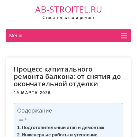
П
AB-STROITEL.RU
р
Строительство и ремонт
о
м
о
Меню
т
а
т
Процесс капитального
ь
ремонта балкона: от снятия до
к
окончательной отделки
с
о
19 МАРТА 2026
д
е
Содержание
р
ж
Подготовительный этап и демонтаж
и
Инженерные работы и утепление