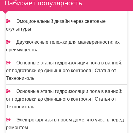
а
Набирает популярность
п
и
Эмоциональный дизайн через световые
скульптуры
с
я
Двухколесные тележки для маневренности: их
преимущества
м
Основные этапы гидроизоляции пола в ванной:
от подготовки до финишного контроля | Статья от
Технониколь
Основные этапы гидроизоляции пола в ванной:
от подготовки до финишного контроля | Статья от
Технониколь
Электрокарнизы в новом доме: что учесть перед
ремонтом