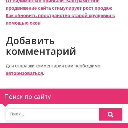
Н
От видимости к прибыли: Как грамотное
продвижение сайта стимулирует рост продаж
а
Как обновить пространство старой хрущевки с
в
помощью окон
и
Добавить
г
комментарий
а
ц
Для отправки комментария вам необходимо
и
авторизоваться
.
я
п
Поиск по сайту
о
з